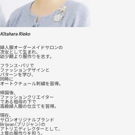
Kitahara Rieko
婦人服オーダーメイドサロンの
次女として生まれ、
幼少期より服作りを志す。
フランス・パリで
ファッションデザインと
パターンを学び、
同時に
オートクチュール刺繍を習得。
帰国後、
ファッションクリエイター
である祖母の下で
高級婦人服の仕立てを習得。
現在、
サロンオリジナルブランド
Brijean（ブリジャン）の
アトリエディレクターとして、
上質の服作りを担う。