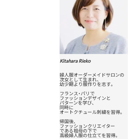
Kitahara Rieko
婦人服オーダーメイドサロンの
次女として生まれ、
幼少期より服作りを志す。
フランス・パリで
ファッションデザインと
パターンを学び、
同時に
オートクチュール刺繍を習得。
帰国後、
ファッションクリエイター
である祖母の下で
高級婦人服の仕立てを習得。