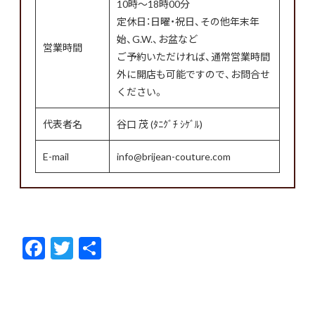
10時〜18時00分
定休日：日曜・祝日、その他年末年
始、G.W.、お盆など
営業時間
ご予約いただければ、通常営業時間
外に開店も可能ですので、お問合せ
ください。
代表者名
谷口 茂 (ﾀﾆｸﾞﾁ ｼｹﾞﾙ)
E-mail
info@brijean-couture.com
F
T
共
ac
w
有
e
itt