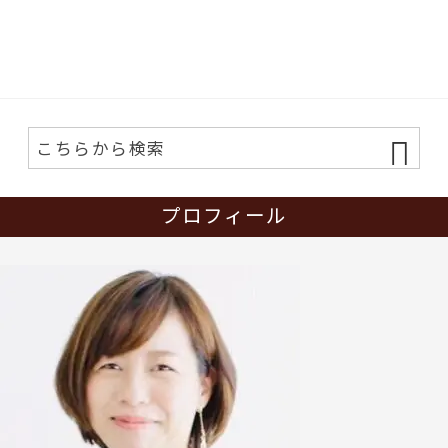
b
er
o
o
k
プロフィール