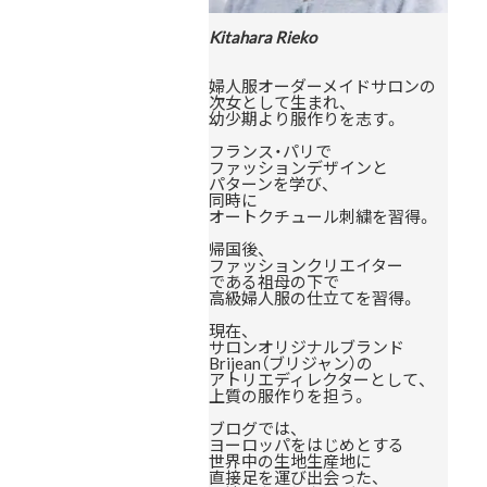
Kitahara Rieko
婦人服オーダーメイドサロンの
次女として生まれ、
幼少期より服作りを志す。
フランス・パリで
ファッションデザインと
パターンを学び、
同時に
オートクチュール刺繍を習得。
帰国後、
ファッションクリエイター
である祖母の下で
高級婦人服の仕立てを習得。
現在、
サロンオリジナルブランド
Brijean（ブリジャン）の
アトリエディレクターとして、
上質の服作りを担う。
ブログでは、
ヨーロッパをはじめとする
世界中の生地生産地に
直接足を運び出会った、