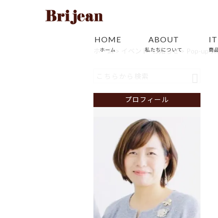
HOME
ABOUT
I
ホーム
ホーム
>
イベント・お知らせ
私たちについて
>
Pop-up s
商
プロフィール