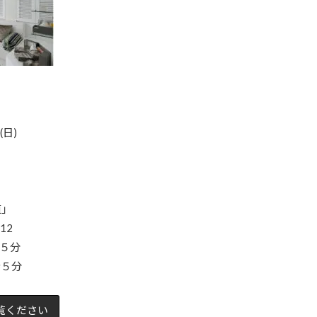
(日)
」
12
５分
歩５分
覧ください