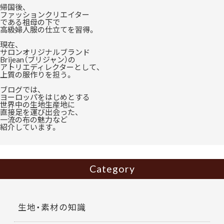
帰国後、
ファッションクリエイター
である祖母の下で
高級婦人服の仕立てを習得。
現在、
サロンオリジナルブランド
Brijean（ブリジャン）の
アトリエディレクターとして、
上質の服作りを担う。
ブログでは、
ヨーロッパをはじめとする
世界中の生地生産地に
直接足を運び出会った、
一流の布の魅力など
紹介しています。
Category
生地・素材の知識