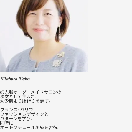
Kitahara Rieko
婦人服オーダーメイドサロンの
次女として生まれ、
幼少期より服作りを志す。
フランス・パリで
ファッションデザインと
パターンを学び、
同時に
オートクチュール刺繍を習得。