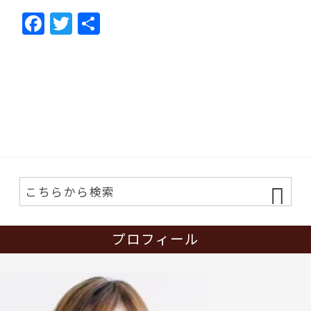
F
T
共
ac
w
有
e
itt
b
er
o
o
k
プロフィール