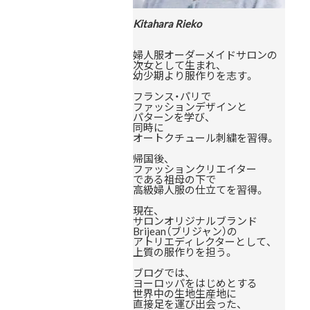
Kitahara Rieko
婦人服オーダーメイドサロンの
次女として生まれ、
幼少期より服作りを志す。
フランス・パリで
ファッションデザインと
パターンを学び、
同時に
オートクチュール刺繍を習得。
帰国後、
ファッションクリエイター
である祖母の下で
高級婦人服の仕立てを習得。
現在、
サロンオリジナルブランド
Brijean（ブリジャン）の
アトリエディレクターとして、
上質の服作りを担う。
ブログでは、
ヨーロッパをはじめとする
世界中の生地生産地に
直接足を運び出会った、