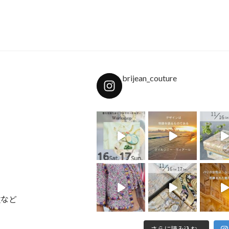
o
o
k
brijean_couture
盆など
さらに読み込む...