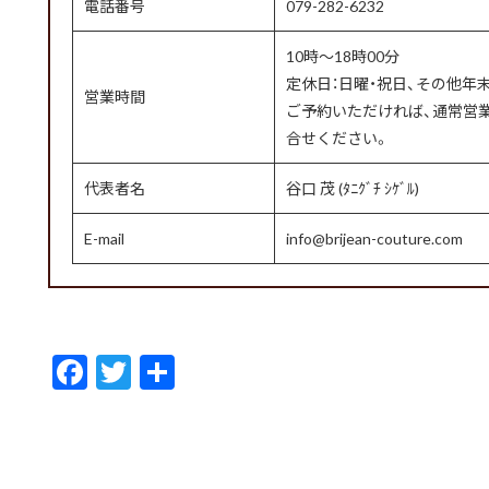
電話番号
079-282-6232
10時〜18時00分
定休日：日曜・祝日、その他年末
営業時間
ご予約いただければ、通常営
合せください。
代表者名
谷口 茂 (ﾀﾆｸﾞﾁ ｼｹﾞﾙ)
E-mail
info@brijean-couture.com
F
T
共
ac
w
有
e
itt
b
er