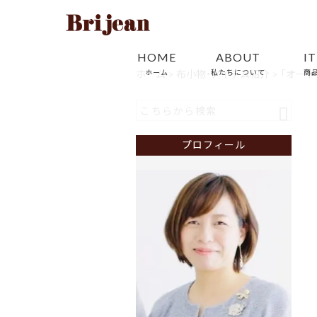
HOME
ABOUT
I
ホーム
ホーム
>
布小物・アイテム紹介
私たちについて
>
「オー
商
プロフィール